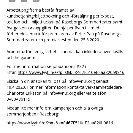
Arbetsuppgifterna består främst av
kundbetjäning/biljettbokning och -försäljning per e-post,
telefon och i biljettluckan på Raseborgs Sommarteater samt
övriga kontorsuppgifter. Du hjälper även till med
förberedelserna inför premiären av Peter Pan på Raseborgs
Sommarteater och premiärfesten den 25.6.2020.
Arbetet utförs enligt arbetsschema, kan inkludera även kvälls-
och helgarbete.
För mer information se jobbannons #32 i
listan
https://www.lyyti.fi/e/?p=s&k=8467E510eE2aa820b9816
Skicka in din ansökan till oss på info@vnur.org senast
19.4.2020. För mer information kontakta verksamhetsledare
Charlotta Eriksson på info@vnur.org eller via telefon
0400486115
Nedan lite mer info om kampanjen och alla övriga
sommarjobben i Raseborg:
https://www.lyyti.fi/e/?p=s&k=8467E510eE2aa820b9816