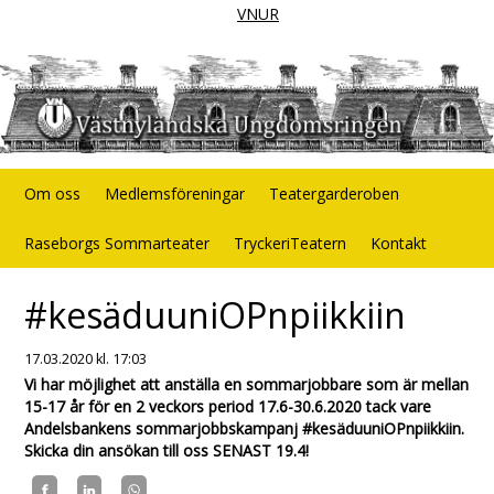
VNUR
Om oss
Medlemsföreningar
Teatergarderoben
Raseborgs Sommarteater
TryckeriTeatern
Kontakt
#kesäduuniOPnpiikkiin
17.03.2020
kl. 17:03
Vi har möjlighet att anställa en sommarjobbare som är mellan
15-17 år för en 2 veckors period 17.6-30.6.2020 tack vare
Andelsbankens sommarjobbskampanj #kesäduuniOPnpiikkiin.
Skicka din ansökan till oss SENAST 19.4!