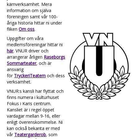
kärnverksamhet. Mera
information om själva
föreningen samt vår 100-
åriga historia hittar ni under
fliken
Om oss
.
Uppgifter om våra
medlemsföreningar hittar ni
här
.
VNUR driver och
arrangerar årligen
Raseborgs
Sommarteater
,
och är
ansvarig
för
TryckeriTeatern
och dess
verksamhet.
VNUR:s kansli har flyttat och
finns numera i kulturhuset
Fokus i Karis centrum.
Kansliet är i regel öppet
vardagar mellan 9-16, eller
enligt överenskommelse. Ni
kan också bekanta er med
vår
Teatergarderob
,
som