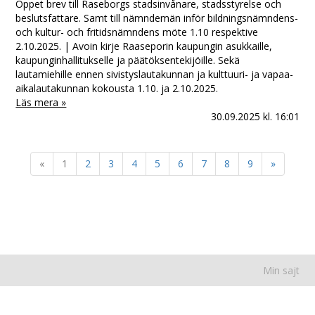
Öppet brev till Raseborgs stadsinvånare, stadsstyrelse och
beslutsfattare. Samt till nämndemän inför bildningsnämndens-
och kultur- och fritidsnämndens möte 1.10 respektive
2.10.2025. | Avoin kirje Raaseporin kaupungin asukkaille,
kaupunginhallitukselle ja päätöksentekijöille. Sekä
lautamiehille ennen sivistyslautakunnan ja kulttuuri- ja vapaa-
aikalautakunnan kokousta 1.10. ja 2.10.2025.
Läs mera »
30.09.2025
kl. 16:01
«
1
2
3
4
5
6
7
8
9
»
Min sajt