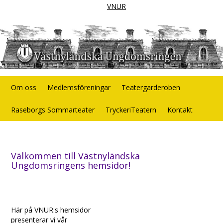
VNUR
Om oss
Medlemsföreningar
Teatergarderoben
Raseborgs Sommarteater
TryckeriTeatern
Kontakt
Välkommen till Västnyländska
Ungdomsringens hemsidor!
Här på VNUR:s hemsidor
presenterar vi vår