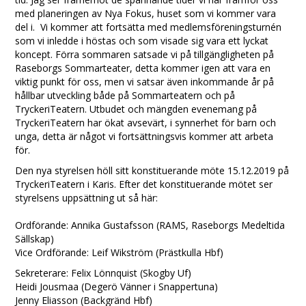
med planeringen av Nya Fokus, huset som vi kommer vara
del i. Vi kommer att fortsätta med medlemsföreningsturnén
som vi inledde i höstas och som visade sig vara ett lyckat
koncept. Förra sommaren satsade vi på tillgängligheten på
Raseborgs Sommarteater, detta kommer igen att vara en
viktig punkt för oss, men vi satsar även inkommande år på
hållbar utveckling både på Sommarteatern och på
TryckeriTeatern. Utbudet och mängden evenemang på
TryckeriTeatern har ökat avsevärt, i synnerhet för barn och
unga, detta är något vi fortsättningsvis kommer att arbeta
för.
Den nya styrelsen höll sitt konstituerande möte 15.12.2019 på
TryckeriTeatern i Karis. Efter det konstituerande mötet ser
styrelsens uppsättning ut så här:
Ordförande: Annika Gustafsson (RAMS, Raseborgs Medeltida
Sällskap)
Vice Ordförande: Leif Wikström (Prästkulla Hbf)
Sekreterare: Felix Lönnquist (Skogby Uf)
Heidi Jousmaa (Degerö Vänner i Snappertuna)
Jenny Eliasson (Backgränd Hbf)