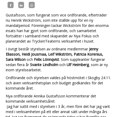
Gustafsson, som fungerat som vice ordförande, efterträder
nu Henrik Wickström, som inte ställde upp för en ny
mandatperiod. Föreningen tackar Wickström för den enorma
insats han har gjort som ordförande, och samarbetet
fortsätter i samband med skapandet av Nya Fokus och
planerandet av TryckeriTeaterns verksamhet i huset.
I övrigt består styrelsen av ordinarie medlemmar
Jenny
Eliasson, Heidi Jousmaa, Leif Wikström, Patricia Korenius,
Sara Wilson
och
Felix Lönnqvist
. Som suppleanter fungerar
sedan flera år
Svante Lindholm
och
Ulf Heimberg
, som är ny
inom styrelsearbetet.
Ordförande och styrelsen valdes på höstmötet i Skogby 24.11.
och även verksamhetsplan och budget godkändes för det
kommande året.
Nya ordförande Annika Gustafsson kommenterar det
kommande verksamhetsåret:
-Jag har suttit med i styrelsen i 3 år, men före det har jag varit
med i verksamheten på ett eller annat sätt under många års
tid. Jag ser framemot de spännande tider vi har framför oss