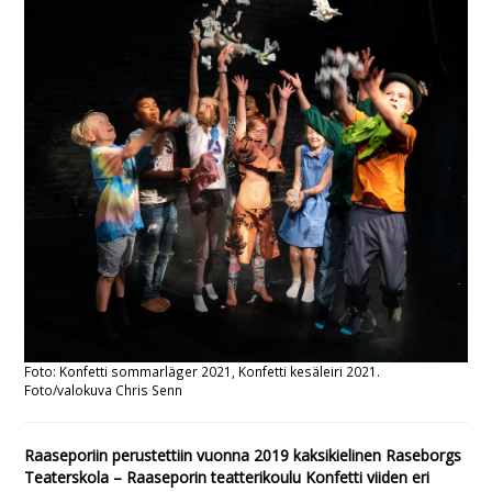
Foto: Konfetti sommarläger 2021, Konfetti kesäleiri 2021.
Foto/valokuva Chris Senn
Raaseporiin perustettiin vuonna 2019 kaksikielinen Raseborgs
Teaterskola – Raaseporin teatterikoulu Konfetti viiden eri