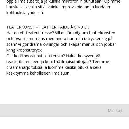
oppia ilmaisutaitoja ja kuinka mikrofoniin puhutaan? Opimme
hauskalla tavalla siitä, kuinka improvisoidaan ja luodaan
kohtauksia yhdessä.
TEATERKONST - TEATTERITAIDE ÅK 7-9 LK
Har du ett teaterintresse? Vill du lära dig om teaterkonsten
och öva tillsammans med andra hur man uttrycker sig på
scen? Vi gör drama-övningar och skapar manus och jobbar
kring kroppsuttryck.
Oletko kiinnostunut teatterista? Haluatko syventyä
teatteritaiteeseen ja kehittää ilmaisutaitojasi? Teemme
draamaharjoituksia ja luomme käsikirjoituksia sekä
keskitymme keholliseen ilmaisuun.
Min sajt