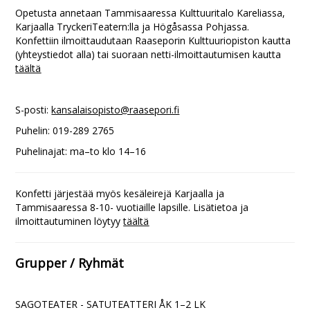
Opetusta annetaan Tammisaaressa Kulttuuritalo Kareliassa,
Karjaalla TryckeriTeatern:lla ja Högåsassa Pohjassa.
Konfettiin ilmoittaudutaan Raaseporin Kulttuuriopiston kautta
(yhteystiedot alla) tai suoraan netti-ilmoittautumisen kautta
täältä
S-posti:
kansalaisopisto@raasepori.fi
Puhelin: 019-289 2765
Puhelinajat: ma–to klo 14–16
Konfetti järjestää myös kesäleirejä Karjaalla ja
Tammisaaressa 8-10- vuotiaille lapsille. Lisätietoa ja
ilmoittautuminen löytyy
täältä
Grupper / Ryhmät
SAGOTEATER - SATUTEATTERI ÅK 1–2 LK