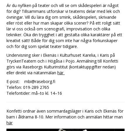
Är du nyfiken på teater och vill se om skådespeleri är något
för dig? Tillsammans utforskar vi teaterns delar med lek och
övningar. Vill du lära dig om smink, skådespeleri, skrivande
eller röst eller hur man skapar olika scener? På ett roligt sätt
lär vi oss också om scenografi, improvisation och olika
tekniker. Öka din trygghet i att gestalta olika karaktärer på ett
kreativt sätt! Både för dig som inte har några förkunskaper
och för dig som spelat teater tidigare.
Undervisning sker i Ekenäs i Kulturhuset Karelia, i Karis på
TryckeriTeatern och i Högåsa i Pojo. Anmälning till Konfetti
görs via Raseborgs Kulturinstitut (kontaktuppgifter nedan)
eller direkt via nätanmälan
här
E-post: mbi@raseborg.fi
Telefon: 019-289 2765
Telefontider: må–to kl. 14–16
Konfetti ordnar även sommardagsläger i Karis och Ekenäs för
barn i åldrarna 8-10. Mer information och anmälan hittar man
här