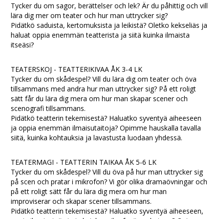
Tycker du om sagor, berättelser och lek? Är du påhittig och vill
lära dig mer om teater och hur man uttrycker sig?
Pidätkö saduista, kertomuksista ja leikistä? Oletko kekseliäs ja
haluat oppia enemmän teatterista ja siitä kuinka ilmaista
itseäsi?
TEATERSKOJ - TEATTERIKIVAA ÅK 3-4 LK
Tycker du om skådespel? Vill du lära dig om teater och öva
tillsammans med andra hur man uttrycker sig? På ett roligt
sätt får du lära dig mera om hur man skapar scener och
scenografi tillsammans.
Pidätkö teatterin tekemisestä? Haluatko syventyä aiheeseen
ja oppia enemmän ilmaisutaitoja? Opimme hauskalla tavalla
siitä, kuinka kohtauksia ja lavastusta luodaan yhdessä.
TEATERMAGI - TEATTERIN TAIKAA ÅK 5-6 LK
Tycker du om skådespel? Vill du öva på hur man uttrycker sig
på scen och pratar i mikrofon? Vi gör olika dramaövningar och
på ett roligt sätt får du lära dig mera om hur man
improviserar och skapar scener tillsammans.
Pidätkö teatterin tekemisestä? Haluatko syventyä aiheeseen,