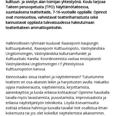
kulttuuri- ja sivistys alan toimijan yhteistyönä. Koulu tarjoaa
Taiteen perusopetusta (TPO) Näyttämötaiteessa,
suuntauksena teatteritaide, 7-16-vuotiaille oppilaille. Opinnot
ovat monivuotisia, vahvistavat teatteriharrastusta sekä
kannustavat oppilasta tulevaisuudessa hakeutumaan
teatteritaiteen ammattiopintoihin.
Hallinnolliseen ryhmään kuuluvat Raaseporin kaupungin
kulttuuripalvelut, Raaseporin Kulttuuriopisto, Västnyländska
Ungdomsringen, Västnyländska kultursamfundet ja
Kulttuuritalo Karelia. Koordinoinnista vastaa ensisijaisesti
Västnyländska Ungdomsringen r.f yhteistyössä
Kulttuuriopiston kanssa.
Kiinnostaako sinua teatteri ja näytteleminen? Tutustumme
teatterin eri osa-alueisiin leikin ja harjoitusten avulla. Haluatko
oppia maskeerausta, näyttelemistä, kirjoittamista,
äänenkäyttöä ja luoda erilaisia kohtauksia? Opimme hauskalla
tavalla myös lavastamista, puvustamista, improvisaatiota ja
erilaisia näyttelijäntyön tekniikoita. Löydä itsevarmuutta
esittää erilaisia hahmoja luovalla tavalla! Voit osallistua ilman
kokemusta tai jos olet kokeillut näyttelemistä aikaisemmin.