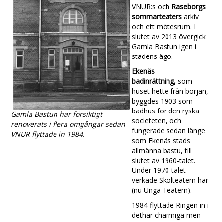
VNUR:s och
Raseborgs
sommarteaters
arkiv
och ett mötesrum. I
slutet av 2013 övergick
Gamla Bastun igen i
stadens ägo.
Ekenäs
badinrättning,
som
huset hette från början,
byggdes 1903 som
badhus för den ryska
Gamla Bastun har försiktigt
societeten, och
renoverats i flera omgångar sedan
fungerade sedan länge
VNUR flyttade in 1984.
som Ekenäs stads
allmänna bastu, till
slutet av 1960-talet.
Under 1970-talet
verkade Skolteatern här
(nu Unga Teatern).
1984 flyttade Ringen in i
dethär charmiga men