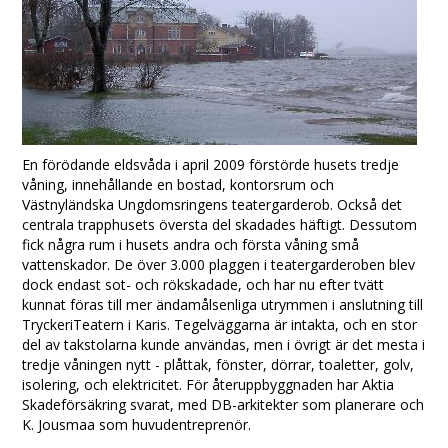
En förödande eldsvåda i april 2009 förstörde husets tredje
våning, innehållande en bostad, kontorsrum och
Västnyländska Ungdomsringens teatergarderob. Också det
centrala trapphusets översta del skadades häftigt. Dessutom
fick några rum i husets andra och första våning små
vattenskador. De över 3.000 plaggen i teatergarderoben blev
dock endast sot- och rökskadade, och har nu efter tvätt
kunnat föras till mer ändamålsenliga utrymmen i anslutning till
TryckeriTeatern i Karis. Tegelväggarna är intakta, och en stor
del av takstolarna kunde användas, men i övrigt är det mesta i
tredje våningen nytt - plåttak, fönster, dörrar, toaletter, golv,
isolering, och elektricitet. För återuppbyggnaden har Aktia
Skadeförsäkring svarat, med DB-arkitekter som planerare och
K. Jousmaa som huvudentreprenör.