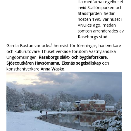
illa medfarna tegelhuset
invid Stallörsparken och
Stadsfjärden. Sedan
hösten 1995 var huset i
VNUR:s ägo, medan
tomten arrenderades av
Raseborgs stad.
Gamla Bastun var också hemvist för föreningar, hantverkare
och kulturutövare. I huset verkade förutom Västnyländska
Ungdomsringen:
Raseborgs släkt- och bygdeforskare,
Sjöscoutkåren Havsörnarna
, Ekenäs segelsällskap
och
konsthantverkare
Anna Wasko
.