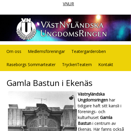
VNUR
Om oss
Medlemsföreningar
Teatergarderoben
Raseborgs Sommarteater
TryckeriTeatern
Kontakt
Gamla Bastun i Ekenäs
Västnyländska
Ungdomsringen
har
tidigare haft sitt kansli i
förenings- och
kulturhuset
Gamla
Bastun
i centrum av
Ekenäs. Här fanns också